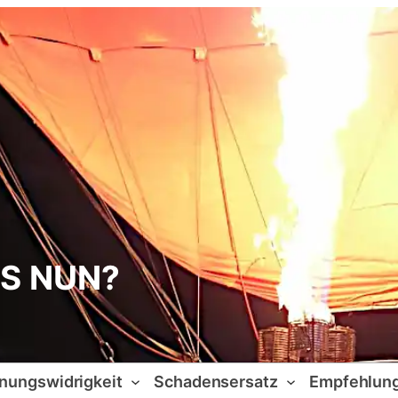
AS NUN?
nungswidrigkeit
Schadensersatz
Empfehlun