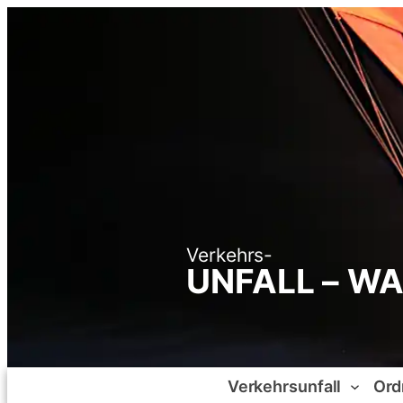
Zum
Inhalt
springen
Verkehrs-
UNFALL – W
Verkehrsunfall
Ord